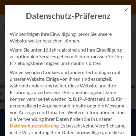
Zum Inhalt springen
+49 7243 34887 615
jobs@appsphere.com
Mit d
Datenschutz-Präferenz
Wir benötigen Ihre Einwilligung, bevor Sie unsere
Website weiter besuchen können.
Wenn Sie unter 16 Jahre alt sind und Ihre Einwilligung
Hallo Welt!
zu optionalen Services geben möchten, müssen Sie Ihre
Erziehungsberechtigten um Erlaubnis bitten.
Wir verwenden Cookies und andere Technologien auf
Startseite
Hallo Welt!
unserer Website. Einige von ihnen sind essenziell,
während andere uns helfen, diese Website und Ihre
Willkommen bei
AppSphere IT-Lösungsanbieter Websites
. Dies
Erfahrung zu verbessern.
Personenbezogene Daten
ist Ihr erster Beitrag. Bearbeiten oder löschen Sie ihn und
können verarbeitet werden (z. B. IP-Adressen), z. B. für
beginnen Sie mit dem Schreiben!
personalisierte Anzeigen und Inhalte oder die Messung
von Anzeigen und Inhalten.
Weitere Informationen über
die Verwendung Ihrer Daten finden Sie in unserer
AppSphere Karriere
Datenschutzerklärung
.
Es besteht keine Verpflichtung,
in die Verarbeitung Ihrer Daten einzuwilligen, um dieses